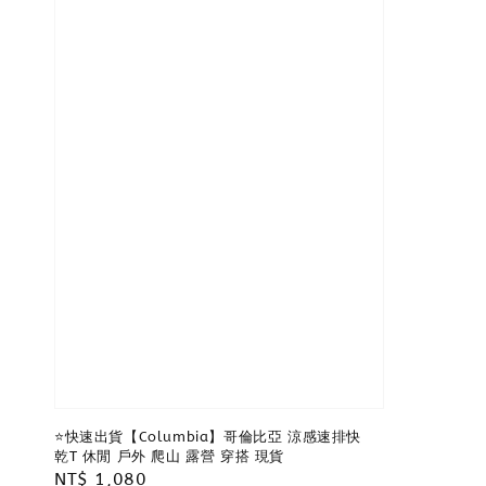
⭐️快速出貨【Columbia】哥倫比亞 涼感速排快
乾T 休閒 戶外 爬山 露營 穿搭 現貨
Regular
NT$ 1,080