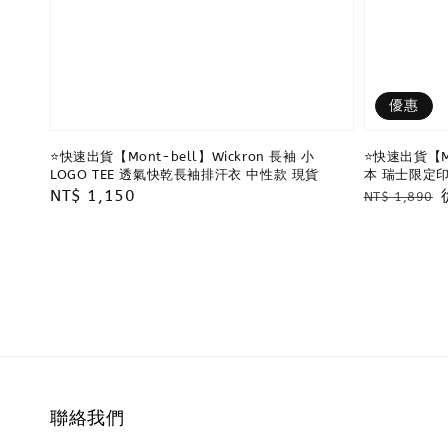
優惠
⭐️快速出貨【Mont-bell】Wickron 長袖 小
⭐️快速出貨【M
LOGO TEE 透氣快乾長袖排汗衣 中性款 現貨
本 瑞士限定印
Regular
NT$ 1,150
Regular
NT$ 1,890
price
price
聯絡我們