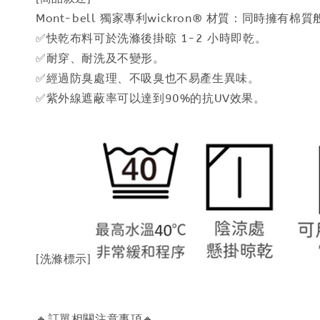
Mont-bell 獨家專利wickron® 材質：同時
✅快乾布料可於洗滌後掛晾 1-2 小時即乾。
✅耐穿、耐洗及不變形。
✅經過防臭處理、不吸臭也不易產生異味。
✅紫外線遮蔽率可以達到90%的抗UV效果。
[洗滌標示]
🔸訂單相關注意事項🔸