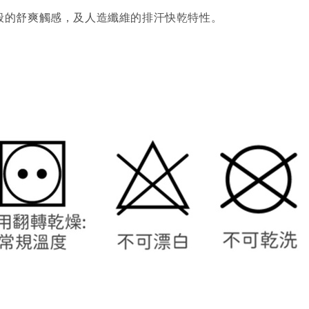
擁有棉質般的舒爽觸感，及人造纖維的排汗快乾特性。