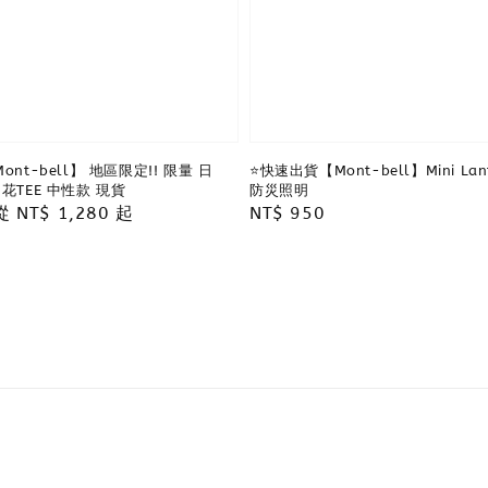
ont-bell】 地區限定!! 限量 日
⭐️快速出貨【Mont-bell】Mini La
花TEE 中性款 現貨
防災照明
Sale
從
NT$ 1,280
起
Regular
NT$ 950
price
price