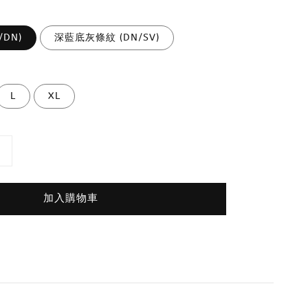
/DN)
深藍底灰條紋 (DN/SV)
L
XL
加入購物車