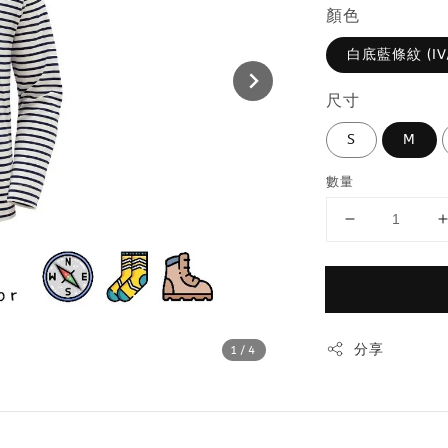
顏色
白底藍條紋 (IV
尺寸
S
M
數量
分享
1
/4