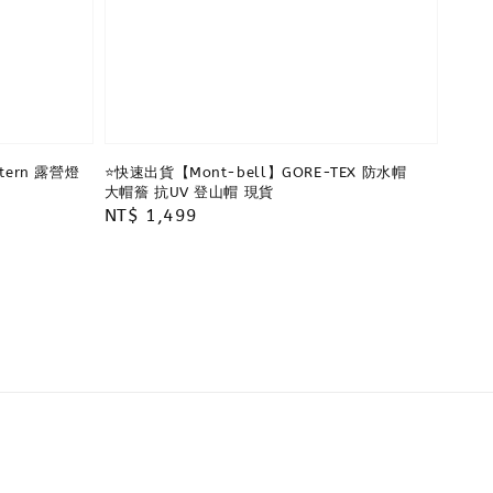
ntern 露營燈
⭐️快速出貨【Mont-bell】GORE-TEX 防水帽
大帽簷 抗UV 登山帽 現貨
Regular
NT$ 1,499
price