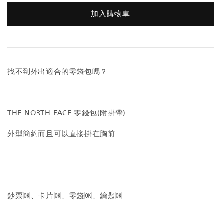
加入購物車
找不到外出適合的零錢包嗎？
THE NORTH FACE 零錢包(附掛帶)
外型簡約而且可以直接掛在胸前
鈔票🆗、卡片🆗、零錢🆗、鑰匙🆗