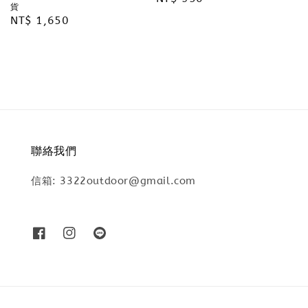
貨
price
Regular
NT$ 1,650
price
聯絡我們
信箱: 3322outdoor@gmail.com