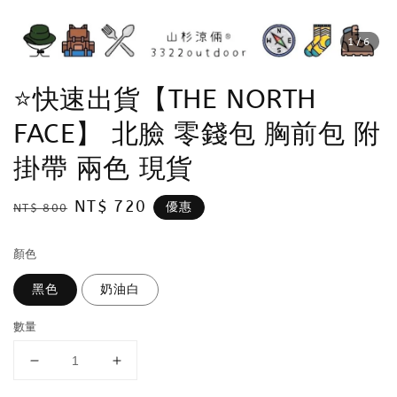
1
/6
⭐️快速出貨【THE NORTH
FACE】 北臉 零錢包 胸前包 附
掛帶 兩色 現貨
Regular
Sale
NT$ 720
優惠
NT$ 800
price
price
顏色
黑色
奶油白
數量