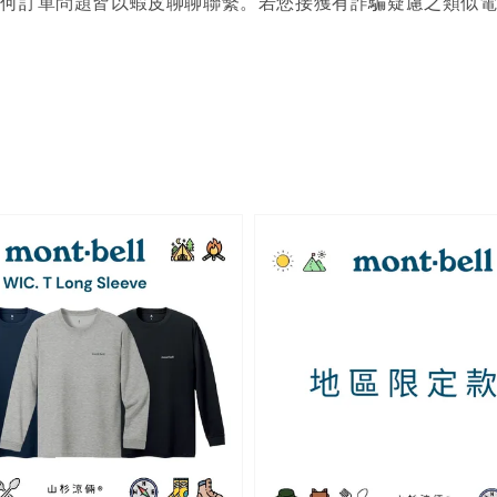
何訂單問題皆以蝦皮聊聊聯繫。若您接獲有詐騙疑慮之類似電