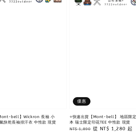
優惠
nt-bell】Wickron 長袖 小
⭐️快速出貨【Mont-bell】 地區限定
E 透氣快乾長袖排汗衣 中性款 現貨
本 瑞士限定印花TEE 中性款 現貨
0
Regular
Sale
從
NT$ 1,280
起
NT$ 1,890
price
price