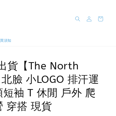
購買須知
出貨【The North
】北臉 小LOGO 排汗運
領短袖 T 休閒 戶外 爬
營 穿搭 現貨