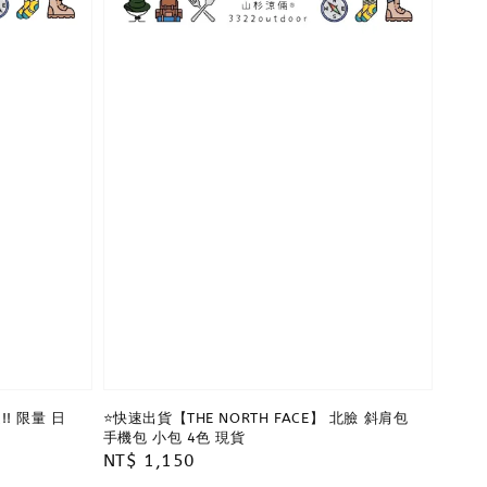
!! 限量 日
⭐️快速出貨【THE NORTH FACE】 北臉 斜肩包
手機包 小包 4色 現貨
Regular
NT$ 1,150
price