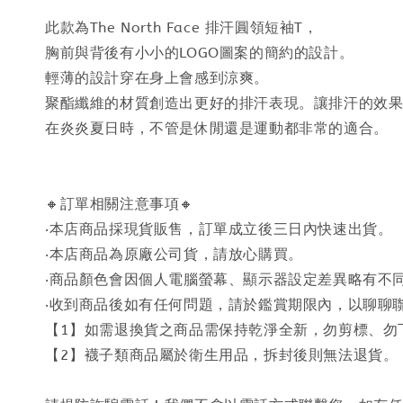
此款為The North Face 排汗圓領短袖T，
胸前與背後有小小的LOGO圖案的簡約的設計。
輕薄的設計穿在身上會感到涼爽。
聚酯纖維的材質創造出更好的排汗表現。讓排汗的效
在炎炎夏日時，不管是休閒還是運動都非常的適合。
🔸訂單相關注意事項🔸
‧本店商品採現貨販售，訂單成立後三日內快速出貨。
‧本店商品為原廠公司貨，請放心購買。
‧商品顏色會因個人電腦螢幕、顯示器設定差異略有不
‧收到商品後如有任何問題，請於鑑賞期限內，以聊聊
【1】如需退換貨之商品需保持乾淨全新，勿剪標、勿
【2】襪子類商品屬於衛生用品，拆封後則無法退貨。