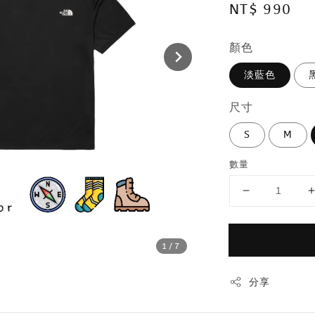
Regular
NT$ 990
price
顏色
淡藍色
尺寸
S
M
數量
1
/7
分享