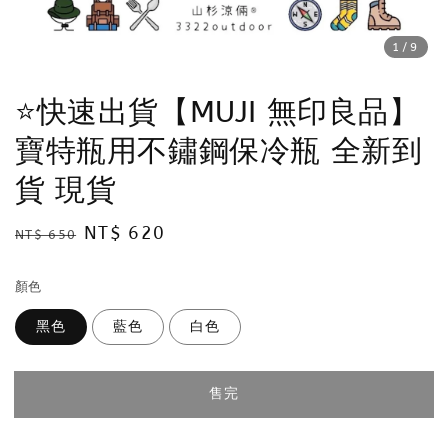
1
/9
⭐️快速出貨【MUJI 無印良品】
寶特瓶用不鏽鋼保冷瓶 全新到
貨 現貨
Regular
Sale
NT$ 620
NT$ 650
售完
price
price
顏色
黑色
藍色
白色
售完