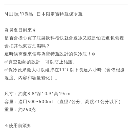
MUJI無印良品—日本限定寶特瓶保冷瓶
炎炎夏日到來☀️
是否會擔心買了瓶裝飲料很快就會退冰又或是怕丟進包包裡
會把其他東西沾濕嗎？
這時候需要來個專為寶特瓶設計的保冷瓶！❄️
✅真空斷熱的設計，可以防止結露。
✅保冷效果最大可以維持在11°C以下長達六小時（會依根據
溫度、內容和容量變化）。
尺寸：約寬8.8*深10.3*高19cm
容量：適用500-600ml （直徑7公分、高度21公分以下）
重量：約250克
⚠️使用前須知