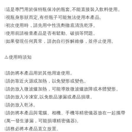
❕這是專門用於保特瓶保冷的瓶套,不能直接裝入飲料使用。
❕視瓶身形狀而定,有些瓶子可能無法使用本產品。
❕初次使用時，請先用中性洗劑徹底清洗乾淨。
❕使用前請檢查產品是否有鬆動、破損等問題。
❕如果發現任何異常，請勿自行拆解維修，並停止使用。
⚠️使用時須知
❕請勿將本產品用於其他用途使用。
❕請勿靠近火源或加熱，以免變形或變色。
❕請勿放入微波爐加熱，可能導致微波爐故障或本體變形。
❕請勿放入冷凍室,以免飲品滲漏或產品損壞。
❕請勿放入乾冰。
❕請勿將本產品與電腦、相機、手機等精密儀器放在一起攜帶
(萬一發生滲漏，可能損壞精密儀器)。
❕請務必將本產品直立放置。