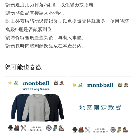
❕請勿過度用力掉落/碰撞，以免變形或損壞。
❕請勿將飲品直接裝入本體內。
❕裝上外蓋時請勿過度鎖緊，以免損壞寶特瓶瓶身。使用時請
確認外瓶是否鎖緊到位。
❕請將保特瓶瓶蓋蓋緊後，再裝入本體。
❕請勿長時間將剩餘飲品放在本產品內。
您可能也喜歡