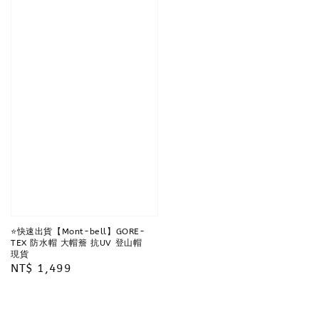
⭐️快速出貨【Mont-bell】GORE-
TEX 防水帽 大帽簷 抗UV 登山帽
現貨
Regular
NT$ 1,499
price