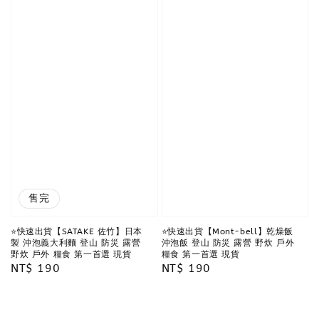
售完
⭐️快速出貨【SATAKE 佐竹】日本
⭐️快速出貨【Mont-bell】乾燥飯
製 沖泡義大利麵 登山 防災 露營
沖泡飯 登山 防災 露營 野炊 戶外
野炊 戶外 糧食 第一首選 現貨
糧食 第一首選 現貨
Regular
NT$ 190
Regular
NT$ 190
price
price